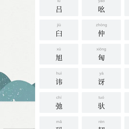
lǚ
yāo
吕
吆
jiù
zhònɡ
臼
仲
xù
xiōnɡ
旭
匈
huì
yà
讳
讶
chí
tuó
弛
驮
mǎ
rèn