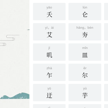
yāo
lún
夭
仑
yì，ài
hāng，bèn
艾
夯
jī
mǐn
叽
皿
zhà
ěr
乍
尔
yū
yù
迂
芋