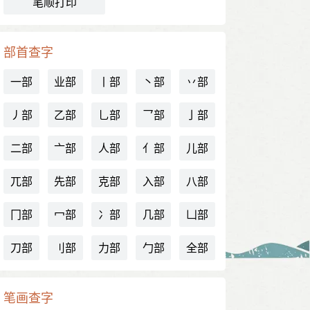
笔顺打印
部首查字
一部
业部
丨部
丶部
丷部
丿部
乙部
乚部
乛部
亅部
二部
亠部
人部
亻部
儿部
兀部
先部
克部
入部
八部
冂部
冖部
冫部
几部
凵部
刀部
刂部
力部
勹部
全部
笔画查字