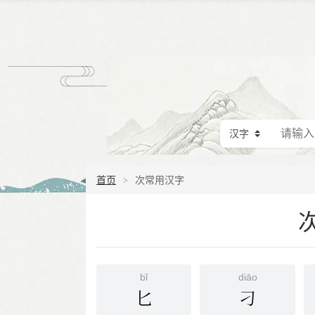
首页
次常用汉字
bǐ
diāo
匕
刁