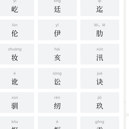
yì
tínɡ
qì
屹
廷
迄
lún
yī
lèi，lē
伦
伊
肋
zhuānɡ
hài
xùn
妆
亥
汛
é
sònɡ
jué
讹
讼
诀
xùn
rèn
jiǔ
驯
纫
玖
kōu
è
ɡǒnɡ