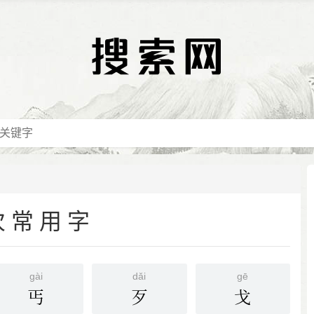
次常用字
ɡài
dǎi
ɡē
丐
歹
戈