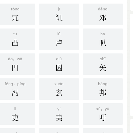
rǒnɡ
jī
dènɡ
冗
讥
邓
tū
lú
bā
凸
卢
叭
āo，wā
qiú
shǐ
凹
囚
矢
féng，píng
xuán
bānɡ
冯
玄
邦
lì
yí
xū，yù
吏
夷
吁