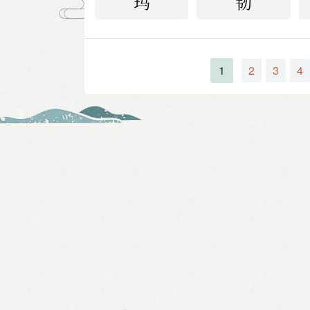
玛
韧
1
2
3
4