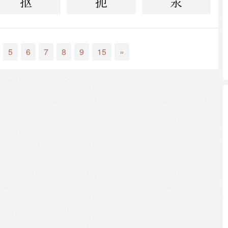
抠
扼
汞
5
6
7
8
9
15
»